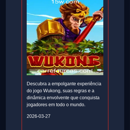
Descubra a empolgante experiência
do jogo Wukong, suas regras e a
dinâmica envolvente que conquista
jogadores em todo o mundo.
2026-03-27