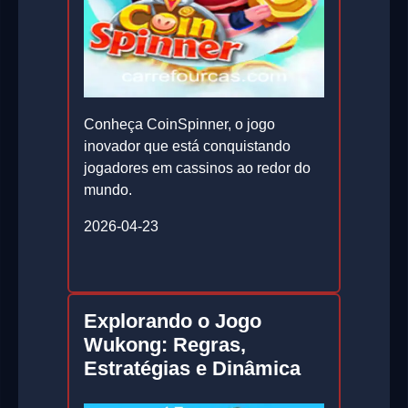
Conheça CoinSpinner, o jogo
inovador que está conquistando
jogadores em cassinos ao redor do
mundo.
2026-04-23
Explorando o Jogo
Wukong: Regras,
Estratégias e Dinâmica