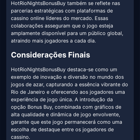
HotRioNightsBonusBuy também se reflete nas
parcerias estratégicas com plataformas de
cassino online líderes do mercado. Essas
colaborações asseguram que o jogo esteja
amplamente disponível para um público global,
atraindo mais jogadores a cada dia.
Considerações Finais
HotRioNightsBonusBuy destaca-se como um
exemplo de inovação e diversão no mundo dos
jogos de azar, capturando a essência vibrante do
Rio de Janeiro e oferecendo aos jogadores uma
experiência de jogo única. A introdução da
opção Bonus Buy, combinada com gráficos de
alta qualidade e dinâmica de jogo envolvente,
garante que este jogo permanecerá como uma
escolha de destaque entre os jogadores de
cassino.