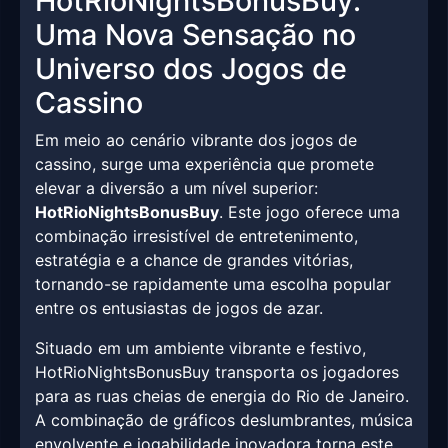
HotRioNightsBonusBuy:
Uma Nova Sensação no
Universo dos Jogos de
Cassino
Em meio ao cenário vibrante dos jogos de
cassino, surge uma experiência que promete
elevar a diversão a um nível superior:
HotRioNightsBonusBuy
. Este jogo oferece uma
combinação irresistível de entretenimento,
estratégia e a chance de grandes vitórias,
tornando-se rapidamente uma escolha popular
entre os entusiastas de jogos de azar.
Situado em um ambiente vibrante e festivo,
HotRioNightsBonusBuy transporta os jogadores
para as ruas cheias de energia do Rio de Janeiro.
A combinação de gráficos deslumbrantes, música
envolvente e jogabilidade inovadora torna este