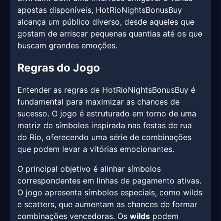
apostas disponíveis, HotRioNightsBonusBuy
alcança um público diverso, desde aqueles que
gostam de arriscar pequenas quantias até os que
buscam grandes emoções.
Regras do Jogo
Entender as regras de HotRioNightsBonusBuy é
fundamental para maximizar as chances de
sucesso. O jogo é estruturado em torno de uma
matriz de símbolos inspirada nas festas de rua
do Rio, oferecendo uma série de combinações
que podem levar a vitórias emocionantes.
O principal objetivo é alinhar símbolos
correspondentes em linhas de pagamento ativas.
O jogo apresenta símbolos especiais, como wilds
e scatters, que aumentam as chances de formar
combinações vencedoras. Os
wilds
podem