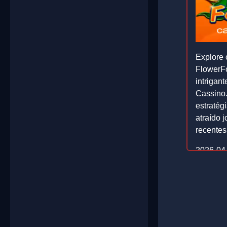
Explore
FlowerFo
intrigan
Cassino.
estratég
atraído 
recentes
2026-04