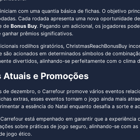
iniciam com uma quantia básica de fichas. O objetivo prin
odadas. Cada rodada apresenta uma nova oportunidade de 
de de
Bonus Buy
. Pagando um adicional, os jogadores po
 ganhar prêmios significativos.
icionais rodilhos giratórios, ChristmasReachBonusBuy inco
e são acionados em determinados símbolos de combinação.
nte divertidos, alinhando-se perfeitamente com o clima d
 Atuais e Promoções
s de dezembro, o Carrefour promove vários eventos rela
fichas extras, esses eventos tornam o jogo ainda mais atra
rimentar a essência do Natal enquanto desafia a sorte e a
 Carrefour está empenhado em garantir que a experiência d
tações sobre práticas de jogo seguro, alinhando-se com as
e jogo ético.