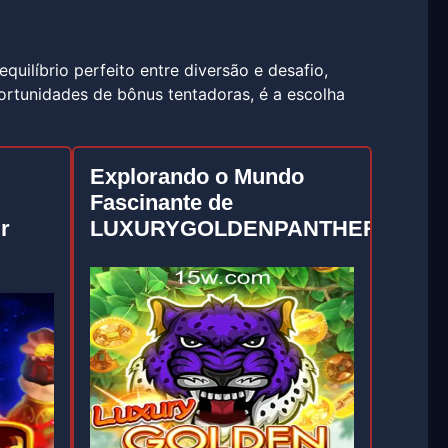
uilíbrio perfeito entre diversão e desafio,
portunidades de bônus tentadoras, é a escolha
Explorando o Mundo
Fascinante de
r
LUXURYGOLDENPANTHER