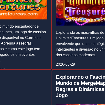
 o mundo encantador de
rtunes, um jogo de cassino
Explorando as maravilhas de
te disponível no Carrefour
UnlimitedTreasures, um jogo
 Aprenda as regras,
envolvente que une estratégi
ias e como este jogo tem
inteligentes e diversão no un
jogadores em eventos
dos cassinos modernos.
.
2026-03-29
-09
Explorando o Fasci
Mundo de MergeMag
Regras e Dinâmicas
Jogo