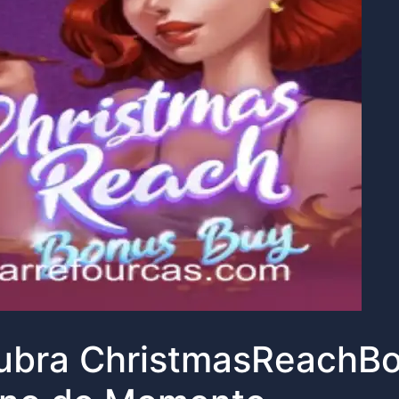
ubra ChristmasReachBo