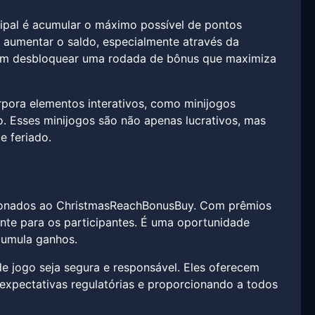
cipal é acumular o máximo possível de pontos
aumentar o saldo, especialmente através da
dem desbloquear uma rodada de bônus que maximiza
rpora elementos interativos, como minijogos
 Esses minijogos são não apenas lucrativos, mas
e feriado.
cionados ao ChristmasReachBonusBuy. Com prêmios
ente para os participantes. É uma oportunidade
cumula ganhos.
e jogo seja segura e responsável. Eles oferecem
 expectativas regulatórias e proporcionando a todos