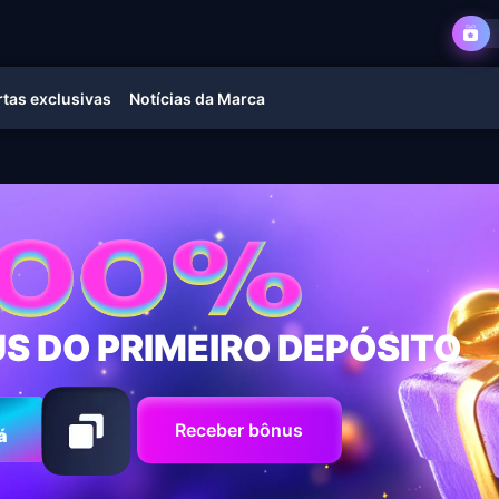
rtas exclusivas
Notícias da Marca
S DO PRIMEIRO DEPÓSITO
Receber bônus
á