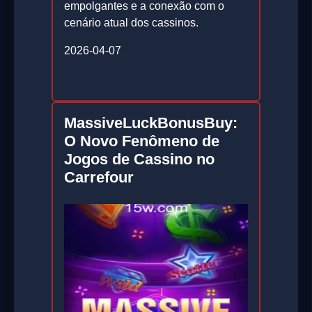
empolgantes e a conexão com o
cenário atual dos cassinos.
2026-04-07
MassiveLuckBonusBuy:
O Novo Fenômeno de
Jogos de Cassino no
Carrefour