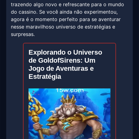
trazendo algo novo e refrescante para o mundo
do cassino. Se você ainda não experimentou,
agora é o momento perfeito para se aventurar
nesse maravilhoso universo de estratégias e
surpresas.
Explorando o Universo
de GoldofSirens: Um
Jogo de Aventuras e
Estratégia