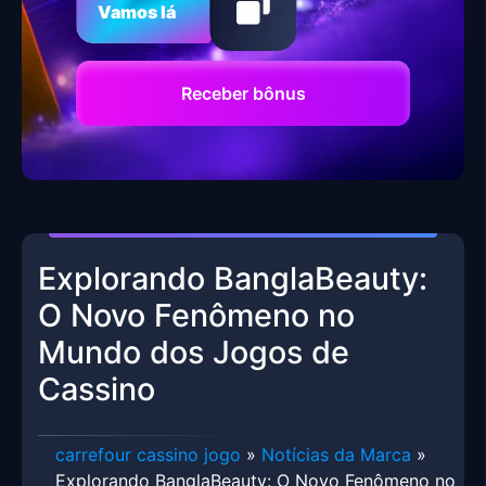
Vamos lá
Receber bônus
Explorando BanglaBeauty:
O Novo Fenômeno no
Mundo dos Jogos de
Cassino
carrefour cassino jogo
»
Notícias da Marca
»
Explorando BanglaBeauty: O Novo Fenômeno no