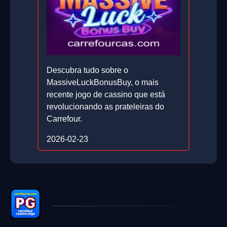
Descubra tudo sobre o
MassiveLuckBonusBuy, o mais
recente jogo de cassino que está
revolucionando as prateleiras do
Carrefour.
2026-02-23