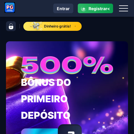
+
Entrar
Registrar<
navegação carrefour cassino jogo
barra de controle carrefour cassino jogo
Dinheiro grátis!
BÔNUS DO
PRIMEIRO
DEPÓSITO