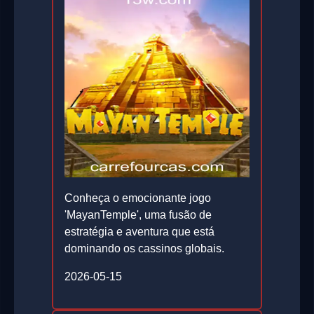
Conheça o emocionante jogo
'MayanTemple', uma fusão de
estratégia e aventura que está
dominando os cassinos globais.
2026-05-15