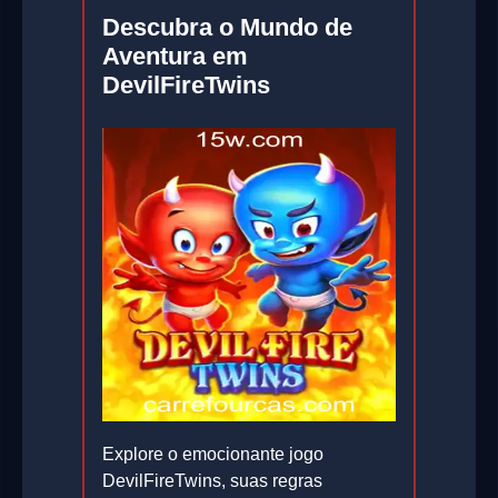
Descubra o Mundo de
Aventura em
DevilFireTwins
Explore o emocionante jogo
DevilFireTwins, suas regras