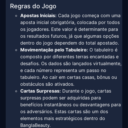
Regras do Jogo
Apostas Iniciais:
Cada jogo começa com uma
aposta inicial obrigatória, colocada por todos
os jogadores. Este valor é determinante para
os resultados futuros, já que algumas opções
dentro do jogo dependem do total apostado.
Movimentação pelo Tabuleiro:
O tabuleiro é
composto por diferentes terras encantadas e
desafios. Os dados são lançados virtualmente,
e cada número representa um passo no
tabuleiro. Ao cair em certas casas, bônus ou
obstáculos são ativados.
Cartas Surpresas:
Durante o jogo, cartas
surpresas podem ser adquiridas para
benefícios instantâneos ou desvantagens para
os adversários. Estas cartas são um dos
elementos mais estratégicos dentro do
BanglaBeauty.